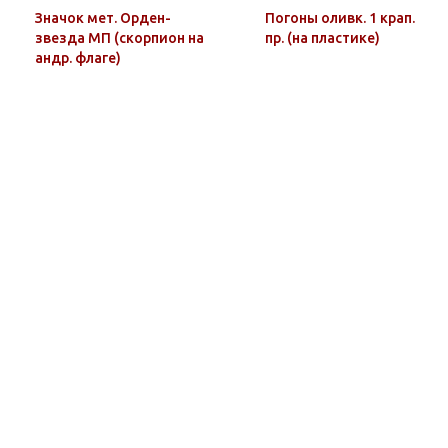
Значок мет. Орден-
Погоны оливк. 1 крап.
звезда МП (скорпион на
пр. (на пластике)
андр. флаге)