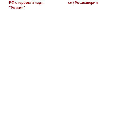
РФ с гербом и надп.
см) Рос.империи
"Россия"