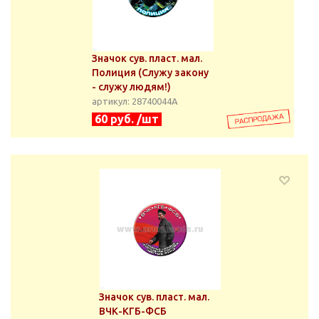
Значок сув. пласт. мал.
Полиция (Служу закону
- служу людям!)
артикул: 28740044А
60 руб. /шт
Значок сув. пласт. мал.
ВЧК-КГБ-ФСБ