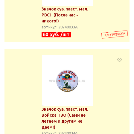
Значок сув. пласт. мал.
РВСН (После нас -
никого!)
артикул: 28740033А
60 руб. /шт
Значок сув. пласт. мал.
Войска ПВО (Сами не
летаем и другим не
даем!)
артикул: 28740034А