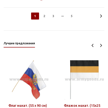
1
2
3
5
Лучшие предложения
Флаг махат. (55 х 90 см)
Флажок махат. (15х25