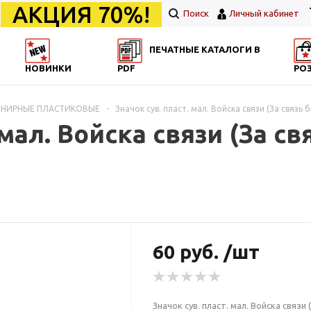
АКЦИЯ 70%!
Поиск
Личный кабинет
ПЕЧАТНЫЕ КАТАЛОГИ В
НОВИНКИ
PDF
РО
ВЕНИРНЫЕ ПЛАСТИКОВЫЕ
-
Значок сув. пласт. мал. Войска связи (За связь
мал. Войска связи (За свя
60 руб. /шт
Значок сув. пласт. мал. Войска связи