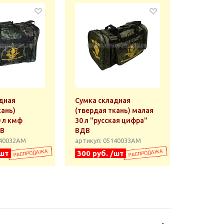
дная
Сумка складная
кань)
(твердая ткань) малая
 л кмф
30 л "русская цифра"
ДВ
ВДВ
140032АМ
артикул: 05140033АМ
/шт
300 руб. /шт