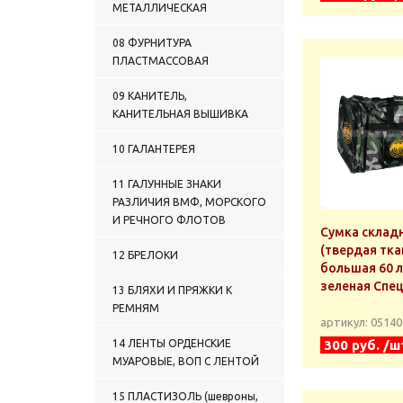
ТРАНСПОРТНО-БОЕВАЯ
МЕТАЛЛИЧЕСКАЯ
СИСТЕМА)
0518 ЧЕХЛЫ ТКАНЫЕ
08 ФУРНИТУРА
0519 КОТЕЛКИ, ФЛЯГИ,
ПЛАСТМАССОВАЯ
ТЕРМОСА
0520 ПРОЧАЯ ПОСУДА
09 КАНИТЕЛЬ,
КАНИТЕЛЬНАЯ ВЫШИВКА
0521 МАСКИРОВОЧНЫЕ
СРЕДСТВА
0522 СИГНАЛЬНЫЕ
10 ГАЛАНТЕРЕЯ
(СВЕТОВЫЕ, ЗВУКОВЫЕ) И
СПАСАТЕЛЬНЫЕ СРЕДСТВА
11 ГАЛУННЫЕ ЗНАКИ
0523 КОМПАСЫ
РАЗЛИЧИЯ ВМФ, МОРСКОГО
0524 ФОНАРИ
И РЕЧНОГО ФЛОТОВ
Сумка склад
0525 МЕДИЦИНСКИЕ
(твердая тка
ТОВАРЫ
12 БРЕЛОКИ
большая 60 
0526 ИНСТРУМЕНТЫ
зеленая Спе
13 БЛЯХИ И ПРЯЖКИ К
0527 ЛОПАТЫ И ПИЛЫ
РЕМНЯМ
0528 НОЖИ И ЛОПАТЫ
артикул: 0514
САРО
14 ЛЕНТЫ ОРДЕНСКИЕ
300 руб. /ш
0529 НОЖИ, ЛОПАТЫ,
ТОПОРИКИ НОКС
МУАРОВЫЕ, ВОП С ЛЕНТОЙ
0530 ПРОЧИЕ НОЖИ
15 ПЛАСТИЗОЛЬ (шевроны,
0531 НОЖИ ЛЕМАКС