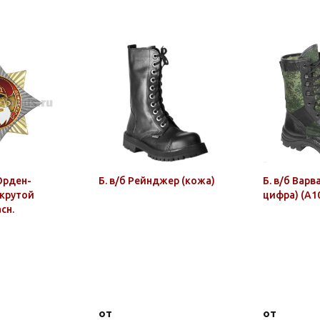
Орден-
Б. в/б Рейнджер (кожа)
Б. в/б Варв
(крутой
цифра) (А1
сн.
от
от