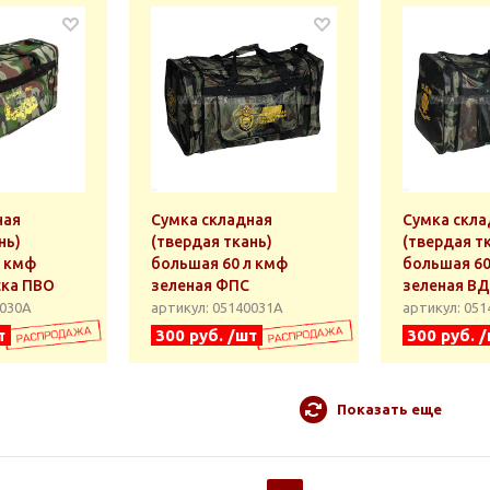
ная
Сумка складная
Сумка скла
нь)
(твердая ткань)
(твердая т
л кмф
большая 60 л кмф
большая 60
ска ПВО
зеленая ФПС
зеленая В
0030А
артикул: 05140031А
артикул: 05
т
300 руб. /шт
300 руб. 
Показать еще