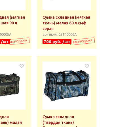
дная (мягкая
Сумка складная (мягкая
ьшая 90 л
ткань) малая 60 л кмф
серая
140005А
артикул: 05140006А
. /шт
700 руб. /шт
дная
Сумка складная
кань) малая
(твердая ткань)