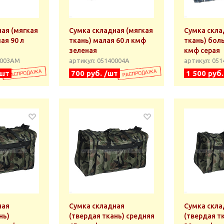
ая (мягкая
Сумка складная (мягкая
Сумка скла
ая 90 л
ткань) малая 60 л кмф
ткань) бол
зеленая
кмф серая
0003АМ
артикул: 05140004А
артикул: 05
/шт
700 руб. /шт
1 500 руб
ная
Сумка складная
Сумка скла
нь)
(твердая ткань) средняя
(твердая т