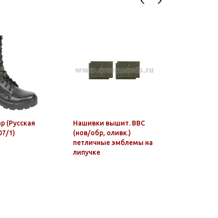
ар (Русская
Нашивки вышит. ВВС
Шеврон в
07/1)
(нов/обр, оливк.)
бригада 
петличные эмблемы на
БФ (Крон
липучке
люрекс