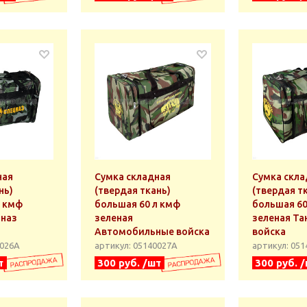
ная
Сумка складная
Сумка скла
нь)
(твердая ткань)
(твердая т
л кмф
большая 60 л кмф
большая 60
цназ
зеленая
зеленая Та
Автомобильные войска
войска
0026А
артикул: 05140027А
артикул: 05
т
300 руб. /шт
300 руб. 