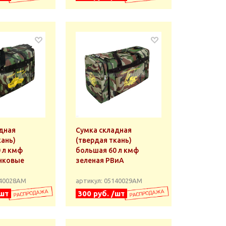
дная
Сумка складная
кань)
(твердая ткань)
 л кмф
большая 60 л кмф
нковые
зеленая РВиА
140028АМ
артикул: 05140029АМ
/шт
300 руб. /шт