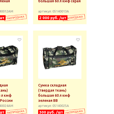
еленая
большая 60 л кмф серая
140012АМ
артикул: 05140013А
/шт
2 000 руб. /шт
дная
Сумка складная
кань)
(твердая ткань)
 л кмф
большая 60 л кмф
 России
зеленая ВВ
140024АМ
артикул: 05140025А
/шт
300 руб. /шт