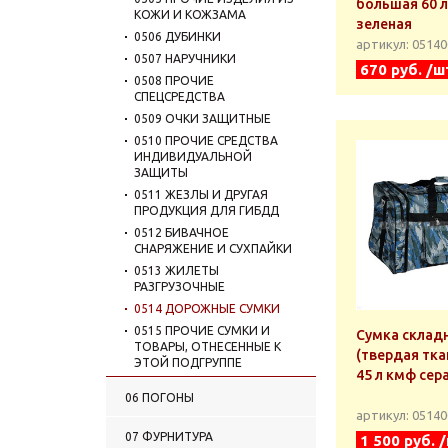
большая 60 
КОЖИ И КОЖЗАМА
зеленая
0506 ДУБИНКИ
артикул: 0514
0507 НАРУЧНИКИ
670 руб. /ш
0508 ПРОЧИЕ
СПЕЦСРЕДСТВА
0509 ОЧКИ ЗАЩИТНЫЕ
0510 ПРОЧИЕ СРЕДСТВА
ИНДИВИДУАЛЬНОЙ
ЗАЩИТЫ
0511 ЖЕЗЛЫ И ДРУГАЯ
ПРОДУКЦИЯ ДЛЯ ГИБДД
0512 БИВАЧНОЕ
СНАРЯЖЕНИЕ И СУХПАЙКИ
0513 ЖИЛЕТЫ
РАЗГРУЗОЧНЫЕ
0514 ДОРОЖНЫЕ СУМКИ
0515 ПРОЧИЕ СУМКИ И
Сумка склад
ТОВАРЫ, ОТНЕСЕННЫЕ К
(твердая тка
ЭТОЙ ПОДГРУППЕ
45 л кмф сер
0516 РЮКЗАКИ
06 ПОГОНЫ
0517 ЭКИПИРОВКА УМТБС
артикул: 0514
(УНИВЕРСАЛЬНАЯ
07 ФУРНИТУРА
МОДУЛЬНАЯ
1 500 руб. 