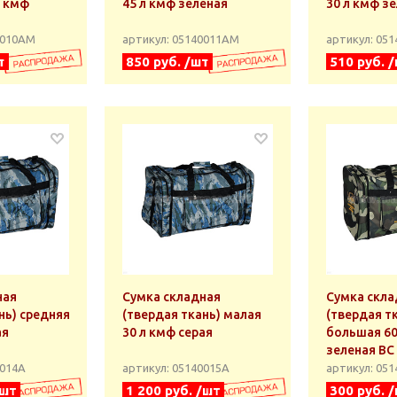
л кмф
45 л кмф зеленая
30 л кмф з
0010АМ
артикул: 05140011АМ
артикул: 05
т
850 руб. /шт
510 руб. 
ная
Сумка складная
Сумка скла
нь) средняя
(твердая ткань) малая
(твердая т
ая
30 л кмф серая
большая 60
зеленая ВС
0014А
артикул: 05140015А
артикул: 05
/шт
1 200 руб. /шт
300 руб. 