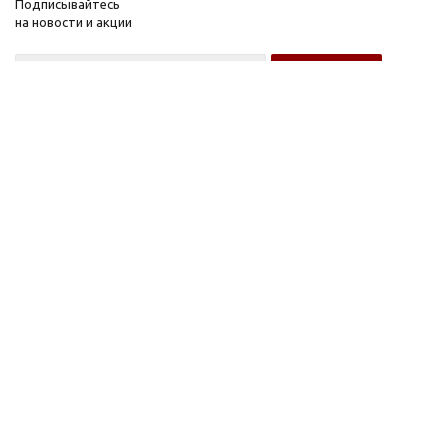
Подписывайтесь
на новости и акции
Оптовому покупателю
Розничному покупателю
Компания
Информация
О компании
FAQ
Новости
Условия оплаты