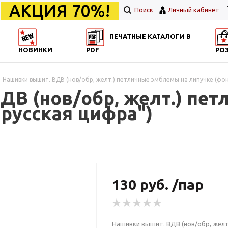
АКЦИЯ 70%!
Поиск
Личный кабинет
ПЕЧАТНЫЕ КАТАЛОГИ В
НОВИНКИ
PDF
РО
Нашивки вышит. ВДВ (нов/обр, желт.) петличные эмблемы на липучке (фон 
ДВ (нов/обр, желт.) пе
"русская цифра")
130 руб. /пар
Нашивки вышит. ВДВ (нов/обр, желт.