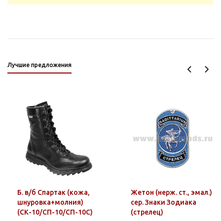
Лучшие предложения
Б. в/б Спартак (кожа,
Жетон (нерж. ст., эмал.)
шнуровка+молния)
сер. Знаки Зодиака
(СК-10/СП-10/СП-10С)
(стрелец)