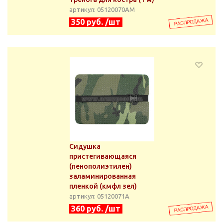
артикул: 05120070АМ
350 руб. /шт
Сидушка
пристегивающаяся
(пенополиэтилен)
заламинированная
пленкой (кмфл зел)
артикул: 05120071А
360 руб. /шт