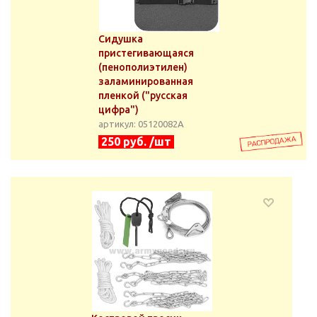
Сидушка
пристегивающаяся
(пенополиэтилен)
заламинированная
пленкой ("русская
цифра")
артикул: 05120082А
250 руб. /шт