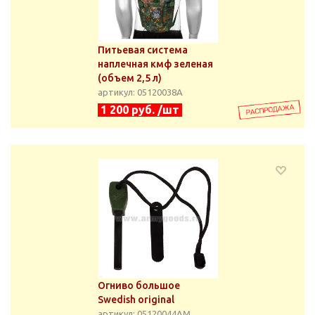
Питьевая система
наплечная кмф зеленая
(объем 2,5 л)
артикул: 05120038А
1 200 руб. /шт
Огниво большое
Swedish original
артикул: 05120044АМ