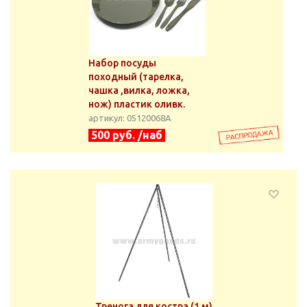
Набор посуды
походный (тарелка,
чашка ,вилка, ложка,
нож) пластик оливк.
артикул: 05120068А
500 руб. /наб
Тренога для костра (1 м)