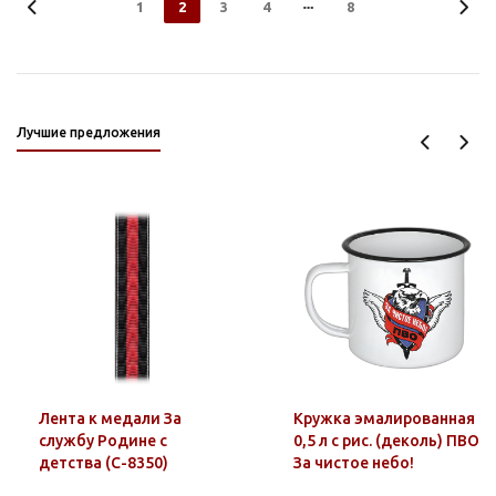
1
2
3
4
8
Лучшие предложения
Лента к медали За
Кружка эмалированная
службу Родине с
0,5 л с рис. (деколь) ПВО
детства (С-8350)
За чистое небо!