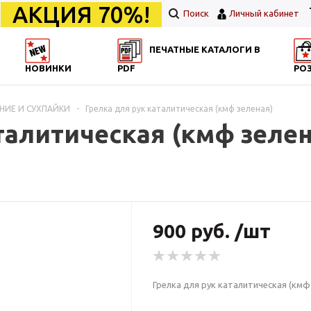
АКЦИЯ 70%!
Поиск
Личный кабинет
ПЕЧАТНЫЕ КАТАЛОГИ В
НОВИНКИ
PDF
РО
НИЕ И СУХПАЙКИ
-
Грелка для рук каталитическая (кмф зеленая)
талитическая (кмф зелен
900 руб. /шт
Грелка для рук каталитическая (кмф