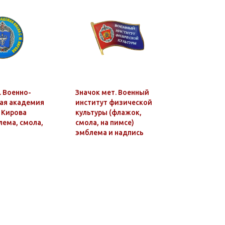
. Военно-
Значок мет. Военный
Значок м
ая академия
институт физической
институт
. Кирова
культуры (флажок,
культуры 
лема, смола,
смола, на пимсе)
изображ.
эмблема и надпись
смола, на