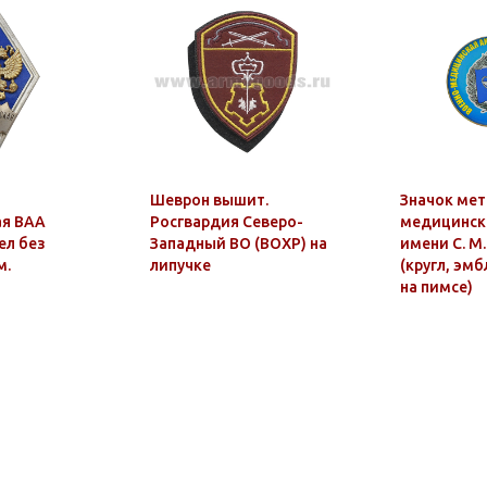
Шеврон вышит.
Значок мет
ая ВАА
Росгвардия Северо-
медицинск
ел без
Западный ВО (ВОХР) на
имени С. М
м.
липучке
(кругл, эмб
на пимсе)