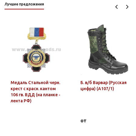
Лучшие предложения
Медаль Стальной черн.
Б. в/б Варвар (Русская
крест с красн. кантом
цифра) (А107/1)
106 гв. ВДД (на планке -
лента РФ)
от