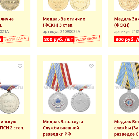
тличие
Медаль За отличие
Медаль За 
.
(ФСКН) 3 степ.
(ФСКН)
0021А
артикул: 21090022А
артикул: 21
т
800 руб. /шт
800 руб. 
оинскую
Медаль За заслуги
Медаль Ве
ПСИ 2 степ.
Служба внешней
службы (За
разведки РФ
разведке С