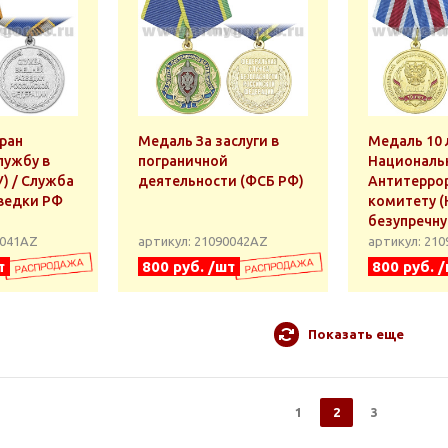
ран
Медаль За заслуги в
Медаль 10 
лужбу в
пограничной
Националь
) / Служба
деятельности (ФСБ РФ)
Антитерро
ведки РФ
комитету (
безупречну
0041АZ
артикул: 21090042АZ
артикул: 21
т
800 руб. /шт
800 руб. 
Показать еще
1
2
3