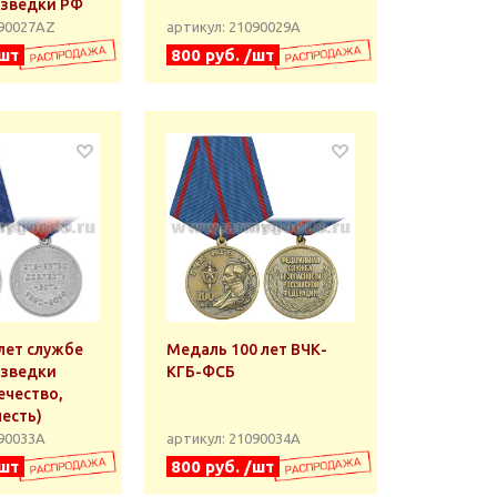
азведки РФ
090027АZ
артикул: 21090029А
/шт
800 руб. /шт
лет службе
Медаль 100 лет ВЧК-
азведки
КГБ-ФСБ
ечество,
честь)
090033А
артикул: 21090034А
/шт
800 руб. /шт