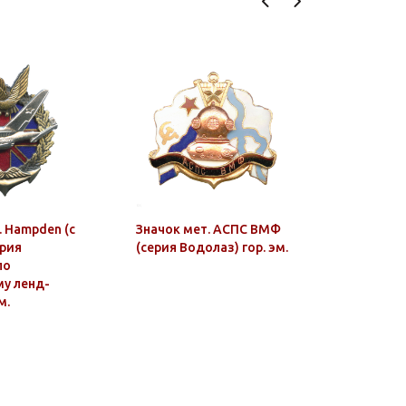
. Hampden (с
Значок мет. АСПС ВМФ
Кружка фа
ерия
(серия Водолаз) гор. эм.
не догоня
по
на коне)
у ленд-
м.