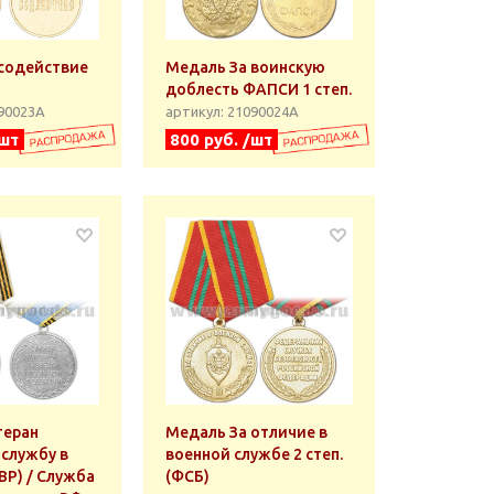
содействие
Медаль За воинскую
доблесть ФАПСИ 1 степ.
090023А
артикул: 21090024А
/шт
800 руб. /шт
теран
Медаль За отличие в
 службу в
военной службе 2 степ.
ВР) / Служба
(ФСБ)