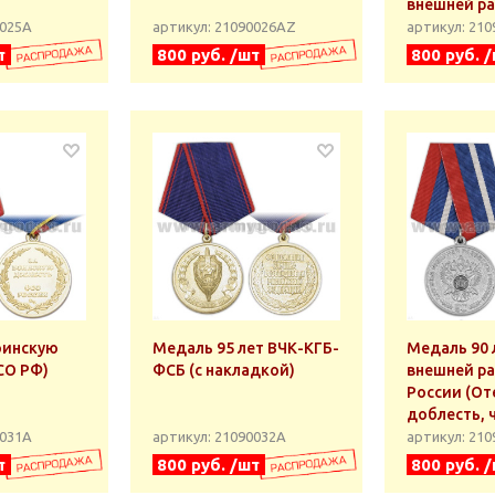
внешней р
0025А
артикул: 21090026АZ
артикул: 21
т
800 руб. /шт
800 руб. 
оинскую
Медаль 95 лет ВЧК-КГБ-
Медаль 90 
СО РФ)
ФСБ (с накладкой)
внешней р
России (От
доблесть, 
0031А
артикул: 21090032А
артикул: 21
т
800 руб. /шт
800 руб. 