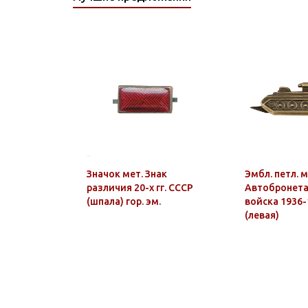
Значок мет. Знак
Эмбл. петл. м
различия 20-х гг. СССР
Автобронет
(шпала) гор. эм.
войска 1936-1
(левая)