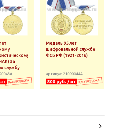
лет
Медаль 95 лет
ному
шифровальной службе
ристическому
ФСБ РФ (1921-2016)
НАК) За
ю службу
090043А
артикул: 21090044А
/шт
800 руб. /шт