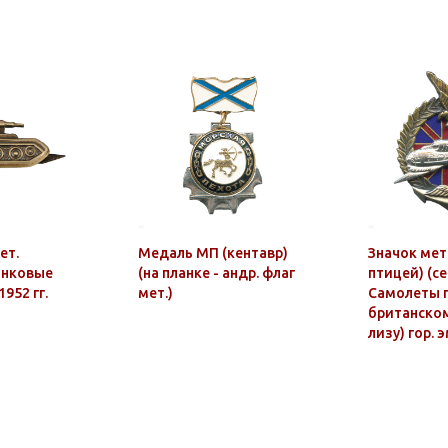
ет.
Медаль МП (кентавр)
Значок мет
анковые
(на планке - андр. флаг
птицей) (с
952 гг.
мет.)
Самолеты 
британском
лизу) гор. э