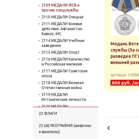
2109 МЕДАЛИ ФСБ и
прочие спецслужбы
2110 МЕДАЛИ Спецназ
2111 МЕДАЛИ Боевые
действия. Афганистан.
Кавказ. МС
2114 МЕДАЛИ Учебные
Медаль Вете
заведения
службы (За с
2115 МЕДАЛИ Спорт
разведке ПГУ
2116 МЕДАЛИ Казачество
внешней раз
и Российская империя
2117 МЕДАЛИ Советская
артикул: 2109
эпоха
800 руб. /ш
2118 МЕДАЛИ Великая
Отечественная война
2119 МЕДАЛИ
Исторические личности
2120 МЕДАЛИ
Организации, службы,
22 ФЛАГИ
ведомства
2121 МЕДАЛИ Космос
23 ШЕЛКОГРАФИЯ (шевроны
2122 МЕДАЛИ Транспорт
и вымпелы)
2123 МЕДАЛИ Охота и