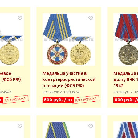
оевое
Медаль За участие в
Медаль За 
 (ФСБ РФ)
контртеррористической
долгу ВЧК 
операции (ФСБ РФ)
1947
0036АZ
артикул: 21090037А
артикул: 21
т
800 руб. /шт
800 руб. 