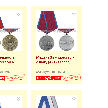
верность
Медаль За мужество и
1917 МГБ
отвагу (Антитеррор)
090039А
артикул: 21090040АZ
/шт
800 руб. /шт