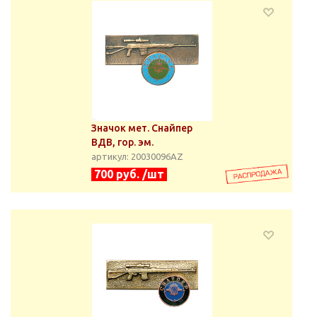
Значок мет. Снайпер
ВДВ, гор. эм.
артикул: 20030096АZ
700 руб. /шт