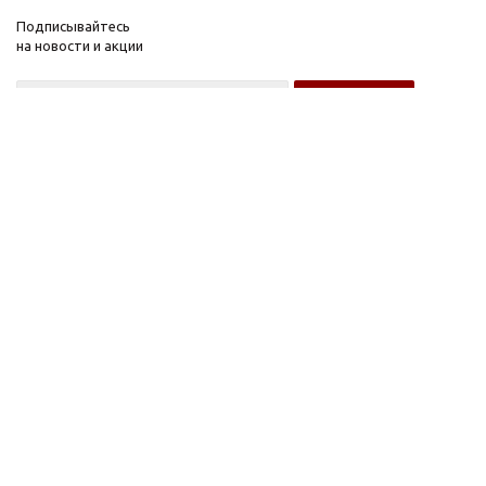
Подписывайтесь
на новости и акции
Оптовому покупателю
Розничному покупателю
Компания
Информация
О компании
FAQ