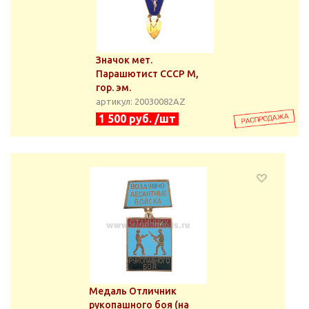
Значок мет.
Парашютист СССР М,
гор. эм.
артикул: 20030082АZ
1 500 руб. /шт
Медаль Отличник
рукопашного боя (на