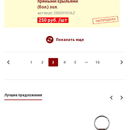
прямыми крыльями
(бол.) зол.
артикул: 20030101АZ
250 руб. /шт
Показать еще
1
2
3
4
5
16
Лучшие предложения