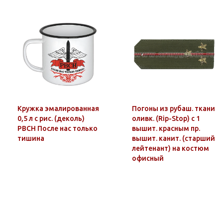
Кружка эмалированная
Погоны из рубаш. ткани
0,5 л с рис. (деколь)
оливк. (Rip-Stop) c 1
РВСН После нас только
вышит. красным пр.
тишина
вышит. канит. (старший
лейтенант) на костюм
офисный