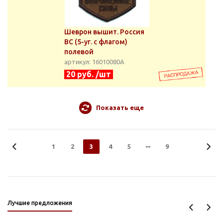
Шеврон вышит. Россия
ВС (5-уг. с флагом)
полевой
артикул: 16010080А
20 руб. /шт
Показать еще
1
2
3
4
5
9
Лучшие предложения