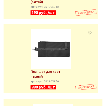
(Китай)
артикул: 05120321А
290 руб. /шт
Планшет для карт
черный
артикул: 05120322А
990 руб. /шт