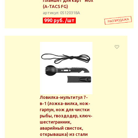
Планшет для карт "мох"
(A-TACS FG)
артикул: 05120318А
990 руб. /шт
Ловилка-мультитул 7-
в-1 (ложка-вилка, нож-
гарпун, нож для чистки
рыбы, гвоздодер, ключ-
шестигранник,
аварийный свисток,
открывашка) из стали