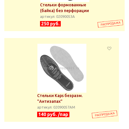
Стельки формованные
(байка) без перфорации
артикул: 02090053А
250 руб.
Стельки Kaps безразм.
"Антизапах"
артикул: 02090057АМ
140 руб. /пар