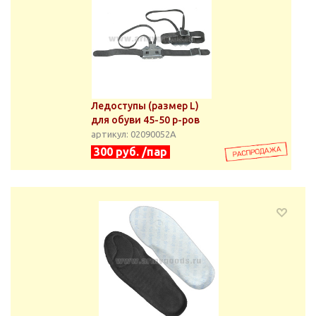
Ледоступы (размер L)
для обуви 45-50 р-ров
артикул: 02090052А
300 руб. /пар