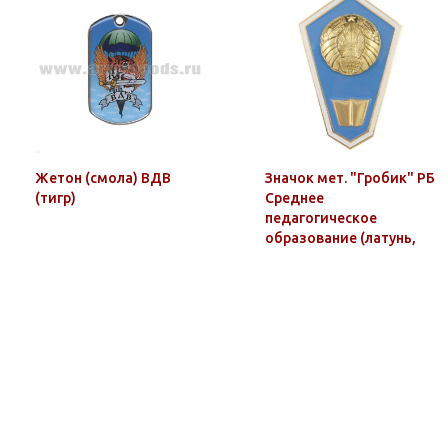
Жетон (смола) ВДВ
Значок мет. "Гробик" РБ
(тигр)
Среднее
педагогическое
образование (латунь,
хол.эм. с накладкой)