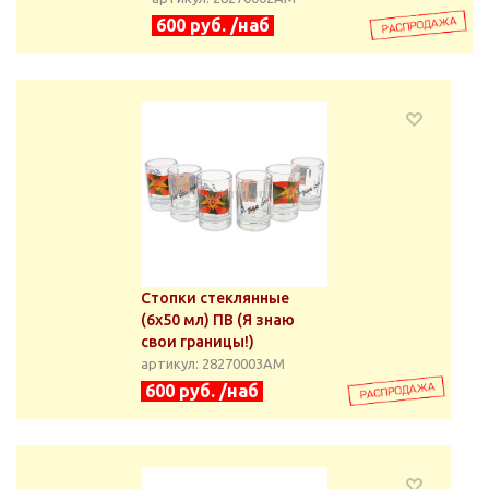
600 руб. /наб
Стопки стеклянные
(6х50 мл) ПВ (Я знаю
свои границы!)
артикул: 28270003АМ
600 руб. /наб