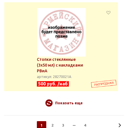
Стопки стеклянные
(3x50 мл) с накладками
РВиА
артикул: 28270021А
500 руб. /наб
Показать еще
1
2
3
4