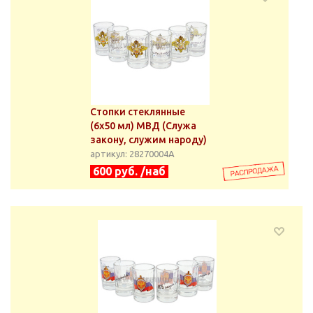
Стопки стеклянные
(6х50 мл) МВД (Служа
закону, служим народу)
артикул: 28270004А
600 руб. /наб