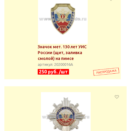
Значок мет. 130 лет УИС
России (щит, заливка
смолой) на пимсе
артикул: 20200016А
250 руб. /шт