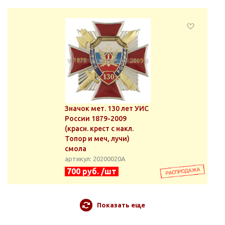
Значок мет. 130 лет УИС
России 1879-2009
(красн. крест с накл.
Топор и меч, лучи)
смола
артикул: 20200020А
700 руб. /шт
Показать еще