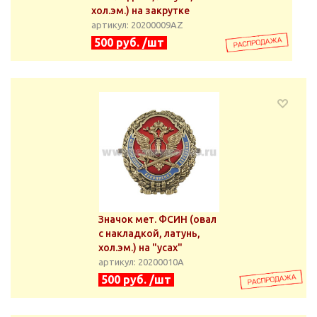
хол.эм.) на закрутке
артикул: 20200009АZ
500 руб. /шт
Значок мет. ФСИН (овал
с накладкой, латунь,
хол.эм.) на "усах"
артикул: 20200010А
500 руб. /шт