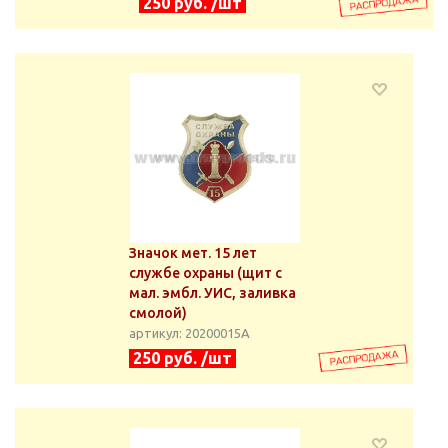
250 руб. /шт
Значок мет. 15 лет
службе охраны (щит с
мал. эмбл. УИС, заливка
смолой)
артикул: 20200015А
250 руб. /шт