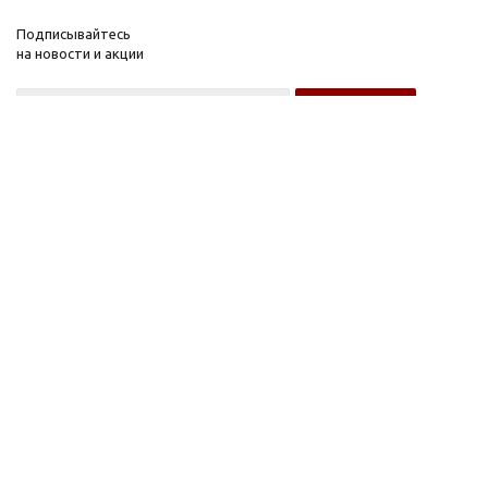
Подписывайтесь
на новости и акции
Оптовому покупателю
Розничному покупателю
Компания
Информация
О компании
FAQ