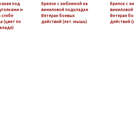
жаная под
Брелок с эмблемой на
Брелок с э
 уголками и
виниловой подкладке
виниловой
а сгибе
Ветеран боевых
Ветеран бо
а (цвет по
действий (лет. мышь)
действий (
кладе)