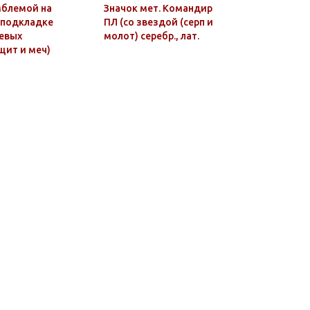
мблемой на
Значок мет. Командир
Значок ме
 подкладке
ПЛ (со звездой (серп и
Кашалот 
евых
молот) серебр., лат.
Звери) гор
щит и меч)