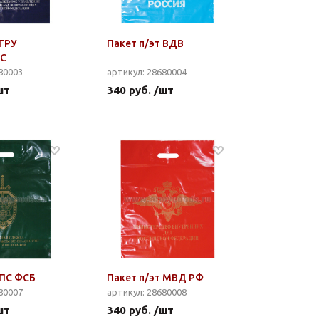
 ГРУ
Пакет п/эт ВДВ
ВС
80003
артикул: 28680004
шт
340 руб. /шт
 ПС ФСБ
Пакет п/эт МВД РФ
80007
артикул: 28680008
шт
340 руб. /шт