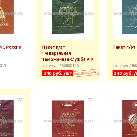
МЧС России
Пакет п/эт
Пакет п/эт
Федеральная
таможенная служба РФ
0013
артикул: 28680014А
артикул: 28
т
340 руб. /шт
340 руб. 