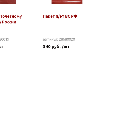
 Почетному
Пакет п/эт ВС РФ
у России
80019
артикул: 28680020
шт
340 руб. /шт