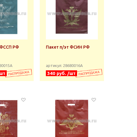
 ФССП РФ
Пакет п/эт ФСИН РФ
680015А
артикул: 28680016А
/шт
340 руб. /шт