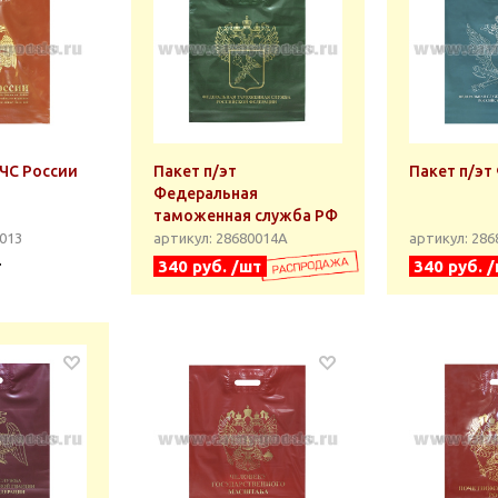
МЧС России
Пакет п/эт
Пакет п/эт
Федеральная
таможенная служба РФ
0013
артикул: 28680014А
артикул: 28
т
340 руб. /шт
340 руб. 