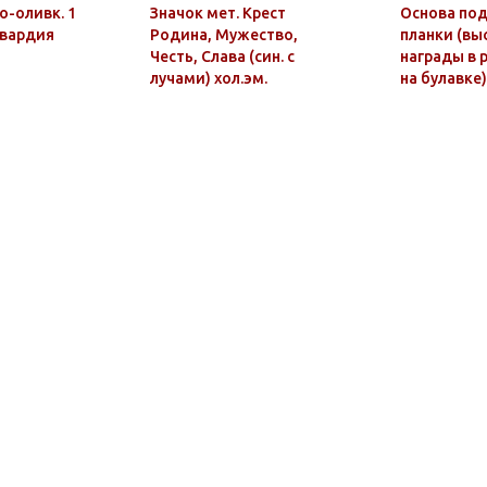
о-оливк. 1
Значок мет. Крест
Основа под
сгвардия
Родина, Мужество,
планки (выс
Честь, Слава (син. с
награды в р
лучами) хол.эм.
на булавке