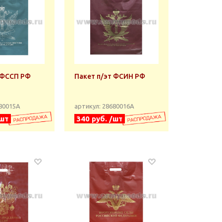
 ФССП РФ
Пакет п/эт ФСИН РФ
680015А
артикул: 28680016А
/шт
340 руб. /шт