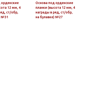
 орденские
Основа под орденские
Значок ме
ота 12 мм, 4
планки (высота 12 мм, 4
ВВС
яд, ст/обр,
награды в ряд, ст/обр,
) №31
на булавке) №27