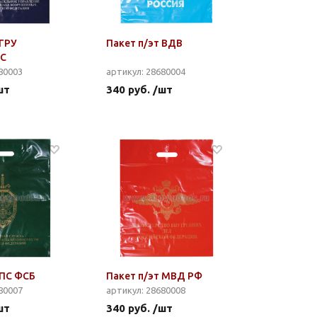
 ГРУ
Пакет п/эт ВДВ
ВС
80003
артикул: 28680004
шт
340 руб. /шт
 ПС ФСБ
Пакет п/эт МВД РФ
80007
артикул: 28680008
шт
340 руб. /шт