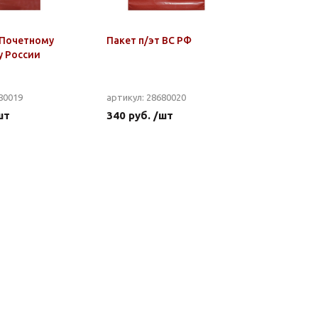
 Почетному
Пакет п/эт ВС РФ
у России
80019
артикул: 28680020
шт
340 руб. /шт