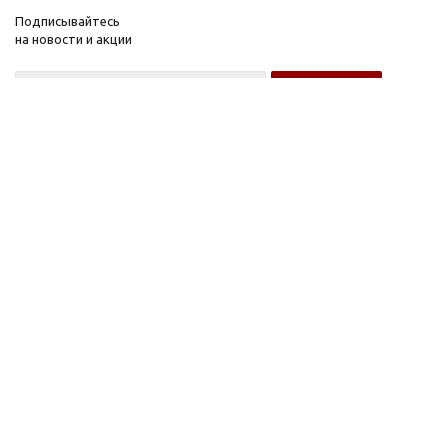
Подписывайтесь
на новости и акции
Оптовому покупателю
Розничному покупателю
Компания
Информация
О компании
FAQ