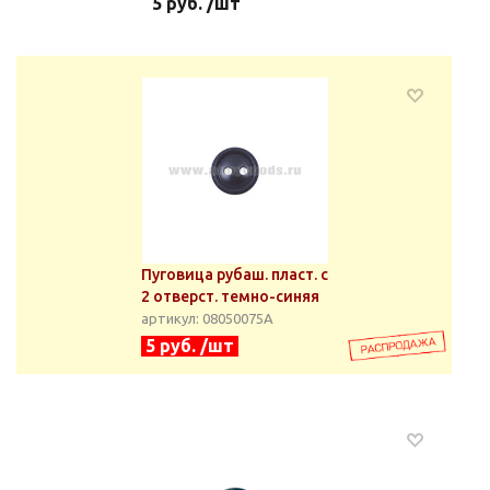
5 руб. /шт
Пуговица рубаш. пласт. с
2 отверст. темно-синяя
артикул: 08050075А
5 руб. /шт