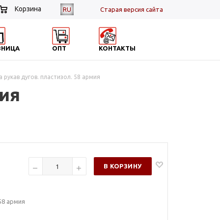
Корзина
RU
Cтарая версия сайта
ЗНИЦА
ОПТ
КОНТАКТЫ
 рукав дугов. пластизол. 58 армия
мия
В КОРЗИНУ
58 армия