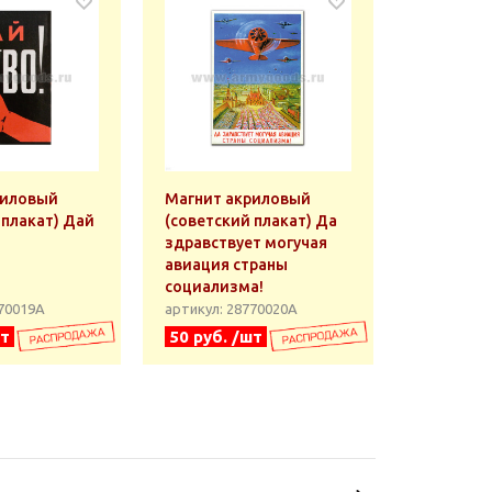
риловый
Магнит акриловый
 плакат) Дай
(советский плакат) Да
здравствует могучая
авиация страны
социализма!
770019А
артикул: 28770020А
шт
50 руб. /шт