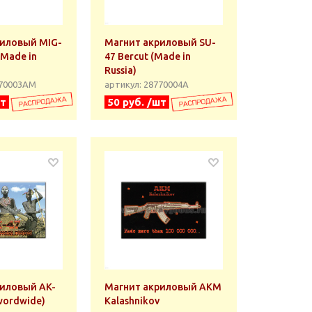
риловый MIG-
Магнит акриловый SU-
(Made in
47 Bercut (Made in
Russia)
770003АМ
артикул: 28770004А
шт
50 руб. /шт
иловый AK-
Магнит акриловый AKM
wordwide)
Kalashnikov