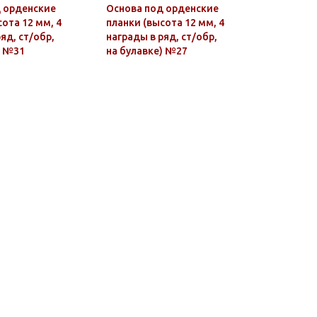
 орденские
Основа под орденские
Значок ме
ота 12 мм, 4
планки (высота 12 мм, 4
ВВС
яд, ст/обр,
награды в ряд, ст/обр,
) №31
на булавке) №27