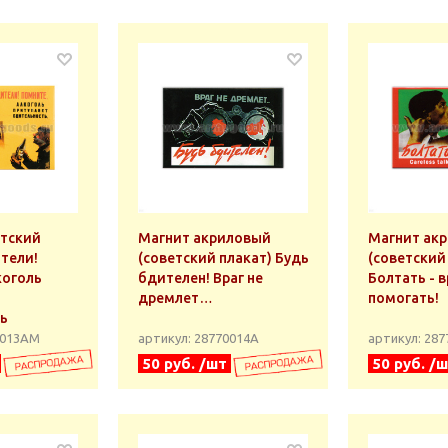
етский
Магнит акриловый
Магнит ак
тели!
(советский плакат) Будь
(советский
коголь
бдителен! Враг не
Болтать - в
дремлет…
помогать!
ь
0013АМ
артикул: 28770014А
артикул: 28
50 руб. /шт
50 руб. /