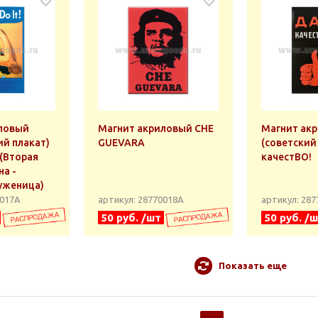
ловый
Магнит акриловый CHE
Магнит ак
ий плакат)
GUEVARA
(советский
 (Вторая
качестВО!
а -
уженица)
0017А
артикул: 28770018А
артикул: 28
50 руб. /шт
50 руб. /
Показать еще