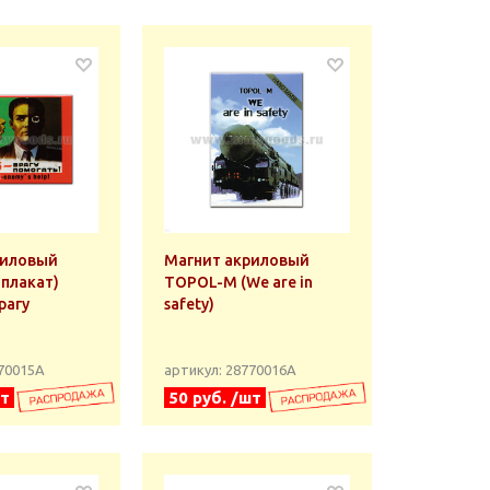
риловый
Магнит акриловый
 плакат)
TOPOL-M (We are in
рагу
safety)
770015А
артикул: 28770016А
шт
50 руб. /шт