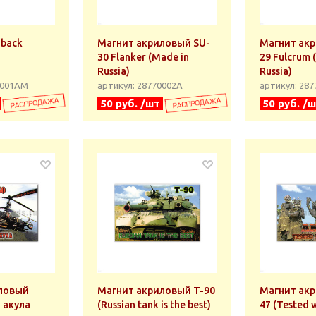
Магнит акриловый SU-
Магнит ак
30 Flanker (Made in
29 Fulcrum 
Russia)
Russia)
0001АМ
артикул: 28770002А
артикул: 28
50 руб. /шт
50 руб. /
ловый
Магнит акриловый T-90
Магнит акр
 акула
(Russian tank is the best)
47 (Tested 