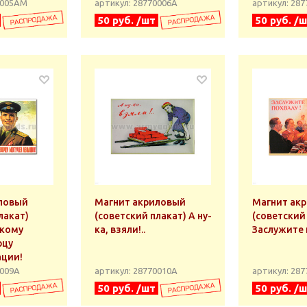
0005АМ
артикул: 28770006А
артикул: 28
50 руб. /шт
50 руб. /
ловый
Магнит акриловый
Магнит ак
лакат)
(советский плакат) А ну-
(советский
скому
ка, взяли!..
Заслужите 
рцу
ации!
0009А
артикул: 28770010А
артикул: 28
50 руб. /шт
50 руб. /