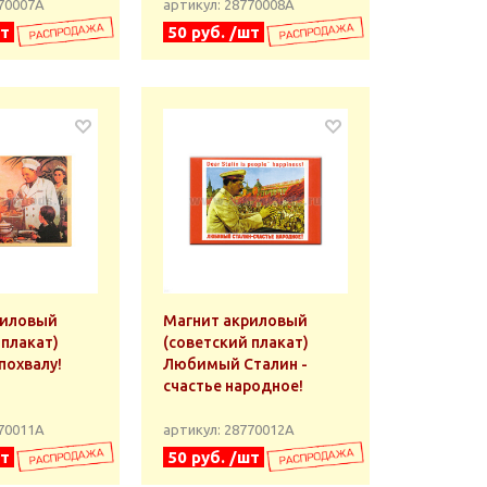
770007А
артикул: 28770008А
шт
50 руб. /шт
риловый
Магнит акриловый
 плакат)
(советский плакат)
похвалу!
Любимый Сталин -
счастье народное!
770011А
артикул: 28770012А
шт
50 руб. /шт