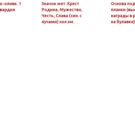
о-оливк. 1
Значок мет. Крест
Основа под
сгвардия
Родина, Мужество,
планки (выс
Честь, Слава (син. с
награды в р
лучами) хол.эм.
на булавке