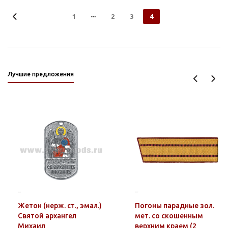
1
2
3
4
Лучшие предложения
Жетон (нерж. ст., эмал.)
Погоны парадные зол.
Святой архангел
мет. со скошенным
Михаил
верхним краем (2