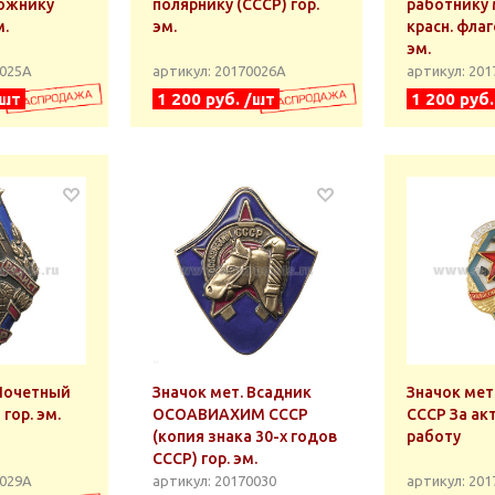
ожнику
полярнику (СССР) гор.
работнику м
м.
эм.
красн. флаг
эм.
0025А
артикул: 20170026А
артикул: 20
/шт
1 200 руб. /шт
1 200 руб
 Почетный
Значок мет. Всадник
Значок мет. ДОСА
гор. эм.
ОСОАВИАХИМ СССР
СССР За ак
(копия знака 30-х годов
работу
СССР) гор. эм.
0029А
артикул: 20170030
артикул: 20