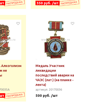
/шт
350 руб. /шт
. Алкоголизм
Медаль Участник
м не
ликвидации
мы
последствий аварии на
ЧАЭС (лат.) (на планке -
лента)
170035А
артикул: 20170036
/шт
500 руб. /шт