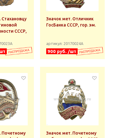
. Стахановцу
Значок мет. Отличник
тиновой
ГосБанка СССР, гор. эм.
ности СССР,
170023А
артикул: 20170024А
/шт
900 руб. /шт
. Почетному
Значок мет. Почетному