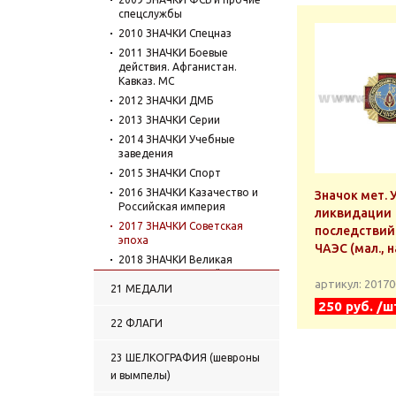
спецслужбы
2010 ЗНАЧКИ Спецназ
2011 ЗНАЧКИ Боевые
действия. Афганистан.
Кавказ. МС
2012 ЗНАЧКИ ДМБ
2013 ЗНАЧКИ Серии
2014 ЗНАЧКИ Учебные
заведения
2015 ЗНАЧКИ Спорт
2016 ЗНАЧКИ Казачество и
Значок мет. 
Российская империя
ликвидации
2017 ЗНАЧКИ Советская
последствий
эпоха
ЧАЭС (мал., 
2018 ЗНАЧКИ Великая
Отечественная война
артикул: 2017
21 МЕДАЛИ
2019 ЗНАЧКИ
250 руб. /ш
Исторические личности
22 ФЛАГИ
2020 ЗНАЧКИ Организации,
службы, ведомства
23 ШЕЛКОГРАФИЯ (шевроны
2021 ЗНАЧКИ Космос
и вымпелы)
2022 ЗНАЧКИ Транспорт