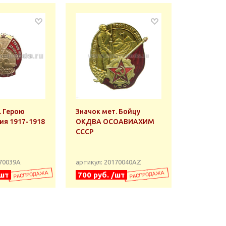
. Герою
Значок мет. Бойцу
ия 1917-1918
ОКДВА ОСОАВИАХИМ
СССР
170039А
артикул: 20170040АZ
/шт
700 руб. /шт