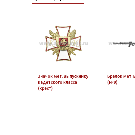
Значок мет. Выпускнику
Брелок мет. 
кадетского класса
(№9)
(крест)