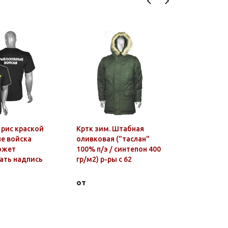
 рис краской
Кртк зим. Штабная
Футболка 
е войска
оливковая ("таслан"
эмблемо
ожет
100% п/э / синтепон 400
(красная)
ать надпись
гр/м2) р-ры с 62
от
от