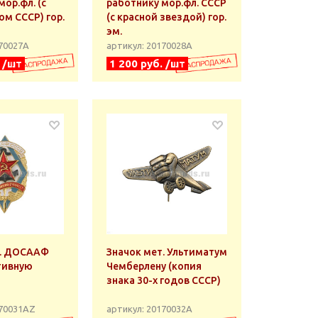
ор.фл. (с
работнику мор.фл. СССР
ом СССР) гор.
(с красной звездой) гор.
эм.
170027А
артикул: 20170028А
. /шт
1 200 руб. /шт
АФ
Значок мет. Ультиматум
тивную
Чемберлену (копия
знака 30-х годов СССР)
170031АZ
артикул: 20170032А