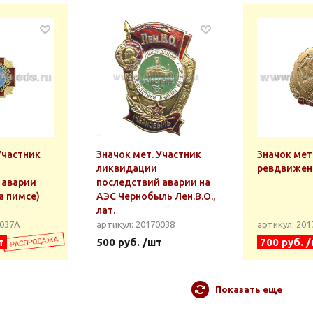
Участник
Значок мет. Участник
Значок мет
ликвидации
ревдвижен
 аварии
последствий аварии на
на пимсе)
АЭС Чернобыль Лен.В.О.,
лат.
0037А
артикул: 20170038
артикул: 20
т
500 руб. /шт
700 руб. 
Показать еще