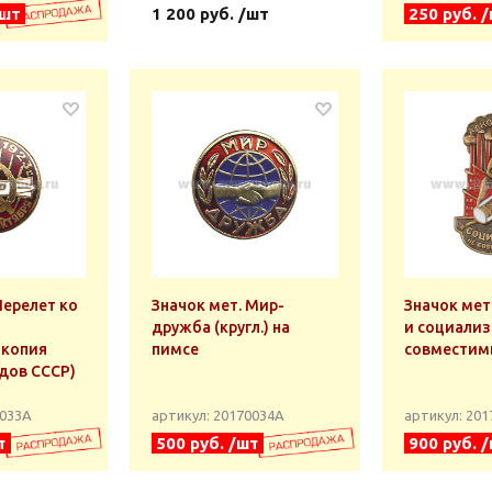
/шт
1 200 руб. /шт
250 руб. 
Перелет ко
Значок мет. Мир-
Значок мет
я
дружба (кругл.) на
и социализ
 копия
пимсе
совмести
одов СССР)
0033А
артикул: 20170034А
артикул: 20
т
500 руб. /шт
900 руб. 