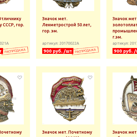
Отличнику
Значок мет.
Значок мет
 СССР, гор.
Ленметрострой 50 лет,
золотопла
гор. эм.
промышлен
г.эм.
0021А
артикул: 20170022А
артикул: 20
т
900 руб. /шт
900 руб. 
 Почетному
Значок мет. Почетному
Значок мет