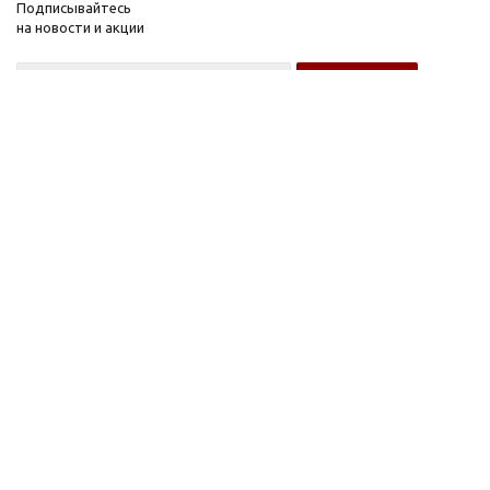
Подписывайтесь
на новости и акции
Оптовому покупателю
Розничному покупателю
Компания
Информация
О компании
FAQ
Новости
Условия оплаты