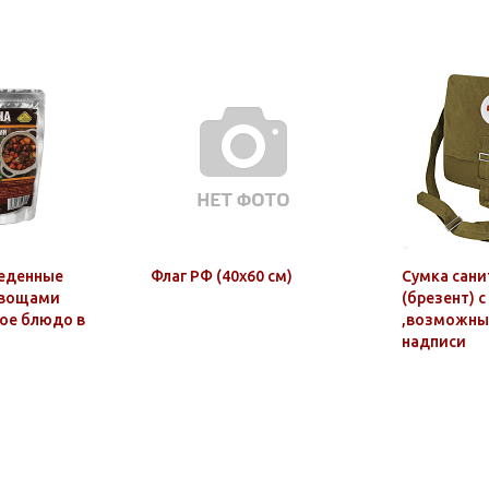
еденные
Флаг РФ (40х60 см)
Сумка сани
овощами
(брезент) с
овое блюдо в
,возможны 
надписи