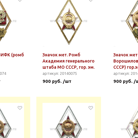
 ВИФК (ромб
Значок мет. Ромб
Значок мет
Академия генерального
Ворошилов
штаба МО СССР, гор. эм.
СССР) гор.э
0074
артикул: 20140075
артикул: 201
т
900 руб. /шт
900 руб. /