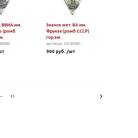
. ВВИА им.
Значок мет. ВА им.
о (ромб
Фрунзе (ромб СССР)
м.
гор.эм.
40080
артикул: 20140081
шт
900 руб. /шт
31