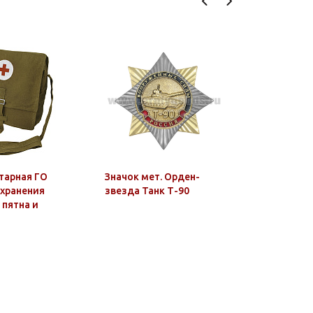
тарная ГО
Значок мет. Орден-
Погоны с
 хранения
звезда Танк Т-90
красн. пр.
пятна и
(Полиция
рубашку) 
пластике