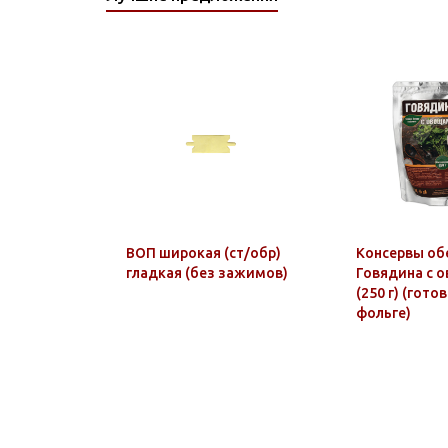
ВОП широкая (ст/обр)
Консервы об
гладкая (без зажимов)
Говядина с 
(250 г) (гот
фольге)