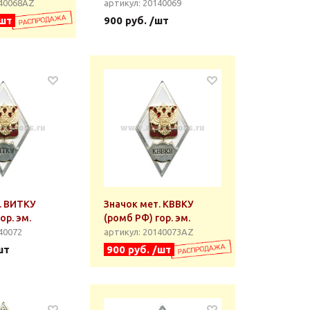
140068АZ
артикул: 20140069
/шт
900 руб. /шт
. ВИТКУ
Значок мет. КВВКУ
ор. эм.
(ромб РФ) гор. эм.
40072
артикул: 20140073АZ
шт
900 руб. /шт