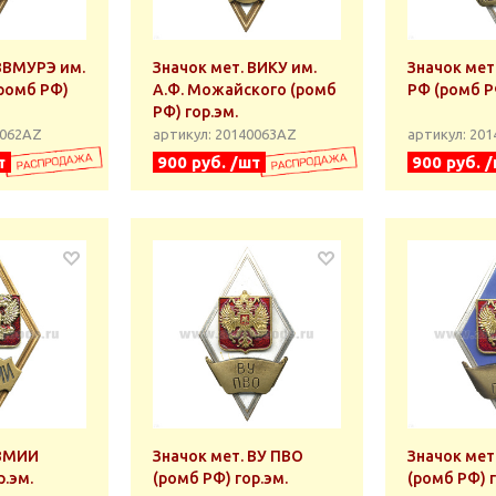
 ВВМУРЭ им.
Значок мет. ВИКУ им.
Значок мет
(ромб РФ)
А.Ф. Можайского (ромб
РФ (ромб Р
РФ) гор.эм.
0062АZ
артикул: 20140063АZ
артикул: 20
т
900 руб. /шт
900 руб. 
 ВМИИ
Значок мет. ВУ ПВО
Значок мет
р.эм.
(ромб РФ) гор.эм.
(ромб РФ) г