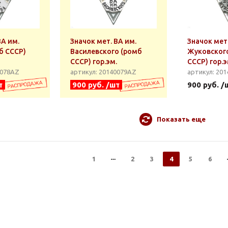
ВА им.
Значок мет. ВА им.
Значок мет
б СССР)
Василевского (ромб
Жуковског
СССР) гор.эм.
СССР) гор.э
0078АZ
артикул: 20140079АZ
артикул: 201
т
900 руб. /шт
900 руб. /
Показать еще
1
2
3
4
5
6