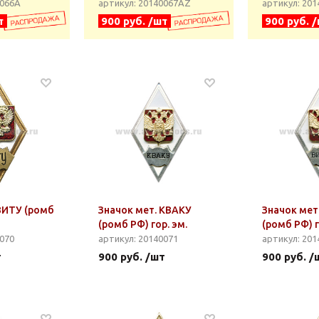
0066А
артикул: 20140067АZ
артикул: 20
т
900 руб. /шт
900 руб. 
ВИТУ (ромб
Значок мет. КВАКУ
Значок мет
(ромб РФ) гор. эм.
(ромб РФ) г
0070
артикул: 20140071
артикул: 201
т
900 руб. /шт
900 руб. /