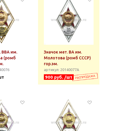
. ВВА им.
Значок мет. ВА им.
а (ромб
Молотова (ромб СССР)
м.
гор.эм.
40076
артикул: 20140077А
шт
900 руб. /шт