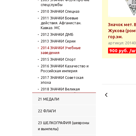
спецслужбы
2010 ЗНАЧКИ Спецназ
2011 ЗНАЧКИ Боевые
действия. Афганистан.
Значок мет. 
Кавказ. МС
Жукова (ром
2012 ЗНАЧКИ ДМБ
гор.эм.
2013 ЗНАЧКИ Серии
артикул: 2014
2014 ЗНАЧКИ Учебные
900 руб. /ш
заведения
2015 ЗНАЧКИ Спорт
2016 ЗНАЧКИ Казачество и
Российская империя
2017 ЗНАЧКИ Советская
эпоха
2018 ЗНАЧКИ Великая
Отечественная война
21 МЕДАЛИ
2019 ЗНАЧКИ
Исторические личности
22 ФЛАГИ
2020 ЗНАЧКИ Организации,
службы, ведомства
23 ШЕЛКОГРАФИЯ (шевроны
2021 ЗНАЧКИ Космос
и вымпелы)
2022 ЗНАЧКИ Транспорт