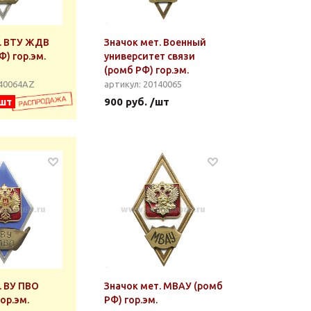
. ВТУ ЖДВ
Значок мет. Военный
Ф) гор.эм.
университет связи
(ромб РФ) гор.эм.
140064АZ
артикул: 20140065
/шт
900 руб. /шт
. ВУ ПВО
Значок мет. МВАУ (ромб
ор.эм.
РФ) гор.эм.