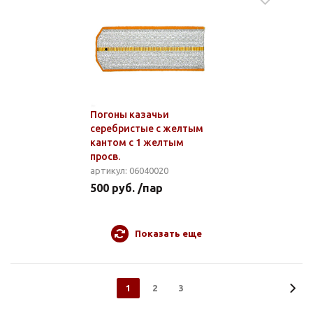
Погоны казачьи
серебристые с желтым
кантом с 1 желтым
просв.
артикул: 06040020
500 руб. /пар
Показать еще
1
2
3