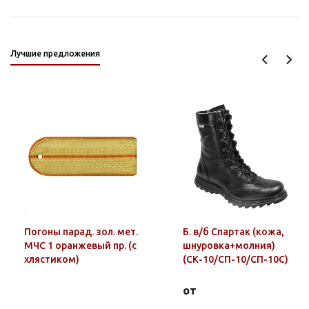
Лучшие предложения
Погоны парад. зол. мет.
Б. в/б Спартак (кожа,
МЧС 1 оранжевый пр. (с
шнуровка+молния)
хлястиком)
(СК-10/СП-10/СП-10С)
от