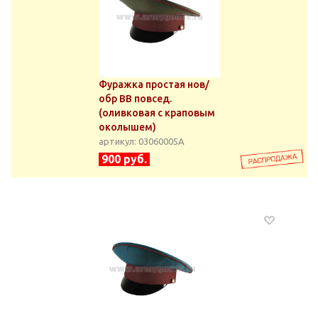
Фуражка простая нов/
обр ВВ повсед.
(оливковая с краповым
околышем)
артикул: 03060005А
900 руб.