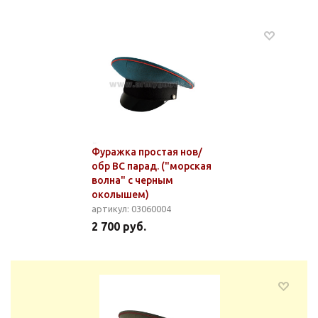
Фуражка простая нов/
обр ВС парад. ("морская
волна" с черным
околышем)
артикул: 03060004
2 700 руб.