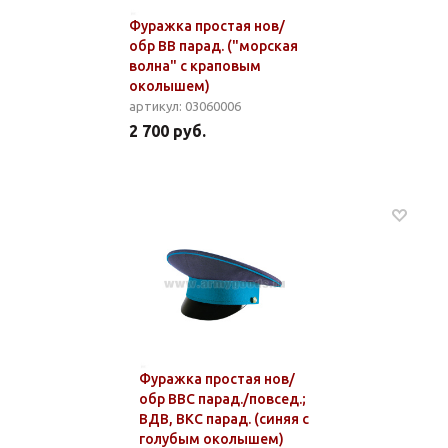
Фуражка простая нов/
обр ВВ парад. ("морская
волна" с краповым
околышем)
артикул: 03060006
2 700 руб.
Фуражка простая нов/
обр ВВС парад./повсед.;
ВДВ, ВКС парад. (синяя с
голубым околышем)