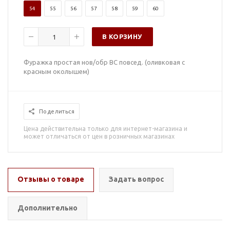
54
55
56
57
58
59
60
В КОРЗИНУ
Фуражка простая нов/обр ВС повсед. (оливковая с
красным околышем)
Поделиться
Цена действительна только для интернет-магазина и
может отличаться от цен в розничных магазинах
Отзывы о товаре
Задать вопрос
Дополнительно