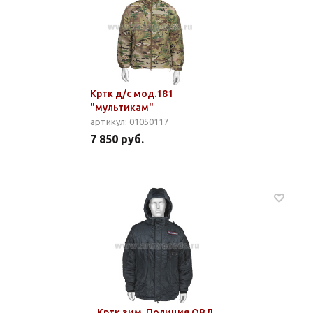
Кртк д/с мод.181
"мультикам"
артикул: 01050117
7 850 руб.
Кртк зим. Полиция ОВД