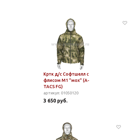
Кртк д/с Софтшелл с
флисом М1 "мох" (A-
TACS FG)
артикул: 01050120
3 650 руб.