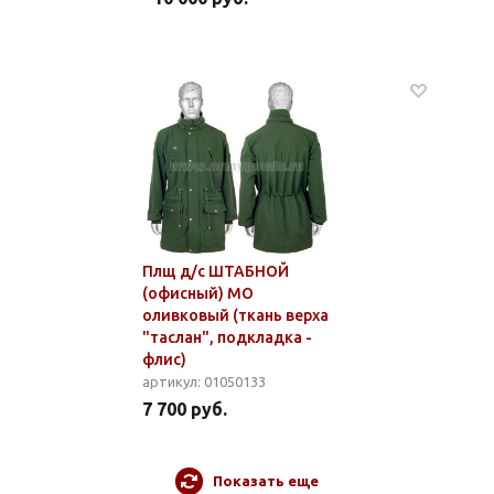
Плщ д/с ШТАБНОЙ
(офисный) МО
оливковый (ткань верха
"таслан", подкладка -
флис)
артикул: 01050133
7 700 руб.
Показать еще