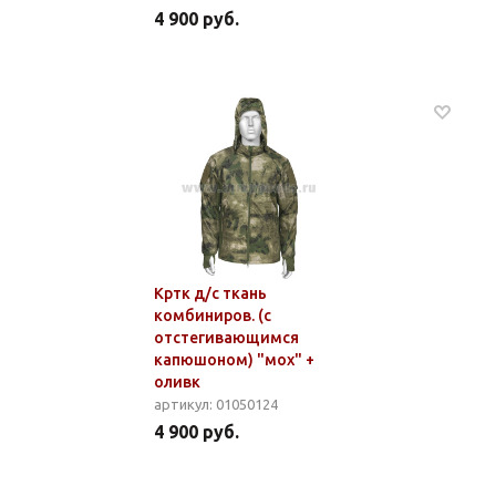
4 900 руб.
Кртк д/с ткань
комбиниров. (с
отстегивающимся
капюшоном) "мох" +
оливк
артикул: 01050124
4 900 руб.