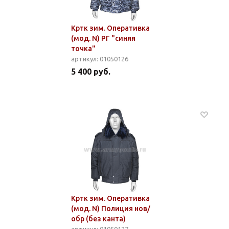
Кртк зим. Оперативка
(мод. N) РГ "синяя
точка"
артикул: 01050126
5 400 руб.
Кртк зим. Оперативка
(мод. N) Полиция нов/
обр (без канта)