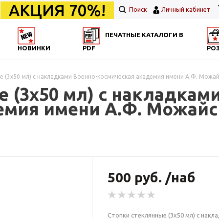
АКЦИЯ 70%!
Поиск
Личный кабинет
ПЕЧАТНЫЕ КАТАЛОГИ В
НОВИНКИ
PDF
РО
е (3x50 мл) с накладками Военно-космическая академия имени А.Ф. Можа
 (3x50 мл) с накладкам
емия имени А.Ф. Можайс
500 руб. /наб
Стопки стеклянные (3x50 мл) с накл