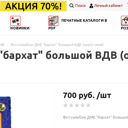
АКЦИЯ 70%!
Поиск
Личный кабинет
ПЕЧАТНЫЕ КАТАЛОГИ В
НОВИНКИ
PDF
РО
МБ
-
Фотоальбом ДМБ "бархат" большой ВДВ (орел) синий
бархат" большой ВДВ (о
700 руб. /шт
Фотоальбом ДМБ "бархат" большой 