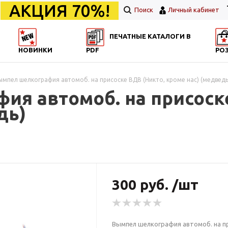
АКЦИЯ 70%!
Поиск
Личный кабинет
ПЕЧАТНЫЕ КАТАЛОГИ В
НОВИНКИ
PDF
РО
ымпел шелкография автомоб. на присоске ВДВ (Никто, кроме нас) (медведь
ия автомоб. на присоск
дь)
300 руб. /шт
Вымпел шелкография автомоб. на пр