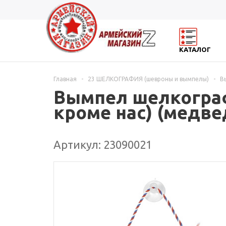
КАТАЛОГ
Главная
-
23 ШЕЛКОГРАФИЯ (шевроны и вымпелы)
-
В
Вымпел шелкограф
кроме нас) (медве
Артикул: 23090021