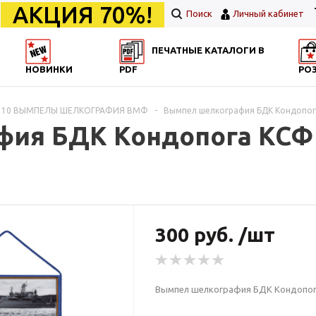
АКЦИЯ 70%!
Поиск
Личный кабинет
ПЕЧАТНЫЕ КАТАЛОГИ В
НОВИНКИ
PDF
РО
310 ВЫМПЕЛЫ ШЕЛКОГРАФИЯ ВМФ
-
Вымпел шелкография БДК Кондопо
фия БДК Кондопога КСФ
300 руб. /шт
Вымпел шелкография БДК Кондопо