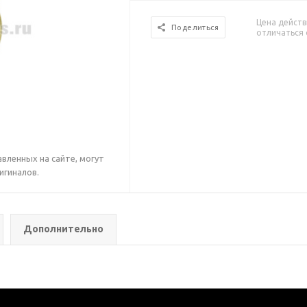
Цена действ
Поделиться
отличаться 
вленных на сайте, могут
игиналов.
Дополнительно