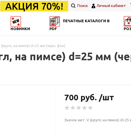
АКЦИЯ 70%!
Поиск
Личный кабинет
ПЕЧАТНЫЕ КАТАЛОГИ В
НОВИНКИ
PDF
РО
 (кругл, на пимсе) d=25 мм (черн. фон)
гл, на пимсе) d=25 мм (че
700 руб. /шт
Значок мет. V (кругл, на пимсе) d=25 