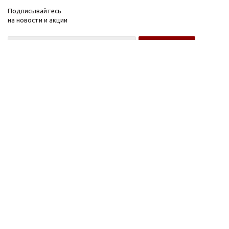
Подписывайтесь
на новости и акции
Оптовому покупателю
Розничному покупателю
Компания
Информация
О компании
FAQ