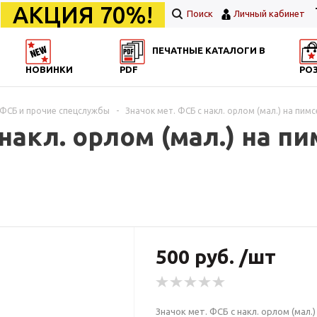
АКЦИЯ 70%!
Поиск
Личный кабинет
ПЕЧАТНЫЕ КАТАЛОГИ В
НОВИНКИ
PDF
РО
ФСБ и прочие спецслужбы
-
Значок мет. ФСБ с накл. орлом (мал.) на пим
накл. орлом (мал.) на п
500 руб. /шт
Значок мет. ФСБ с накл. орлом (мал.