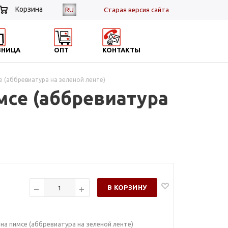
Корзина
RU
Cтарая версия сайта
ЗНИЦА
ОПТ
КОНТАКТЫ
се (аббревиатура на зеленой ленте)
имсе (аббревиатура
В КОРЗИНУ
) на пимсе (аббревиатура на зеленой ленте)