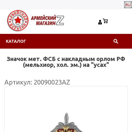
RU
КАТАЛОГ
Значок мет. ФСБ с накладным орлом РФ
(мельхиор, хол. эм.) на "усах"
Артикул: 20090023АZ