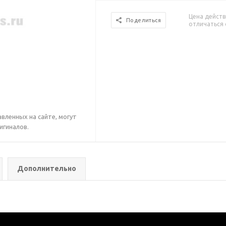
Цена действ
Поделиться
отличаться 
вленных на сайте, могут
игиналов.
Дополнительно