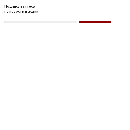
Подписывайтесь
на новости и акции
Оптовому покупателю
Розничному покупателю
Компания
Информация
О компании
FAQ