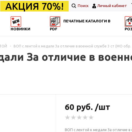
АКЦИЯ 70%!
Поиск
Личный кабинет
ПЕЧАТНЫЕ КАТАЛОГИ В
НОВИНКИ
PDF
РО
НТОЙ
-
ВОП с лентой к медали За отличие в военной службе 3 ст (МО обр. 2
дали За отличие в военн
60 руб. /шт
ВОП с лентой к медали За отличие в в