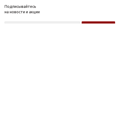
Подписывайтесь
на новости и акции
Оптовому покупателю
Розничному покупателю
Компания
Информация
О компании
FAQ