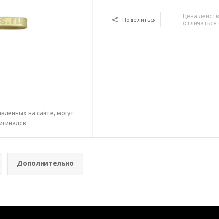
Цена действ
Поделиться
отличаться 
вленных на сайте, могут
игиналов.
Дополнительно