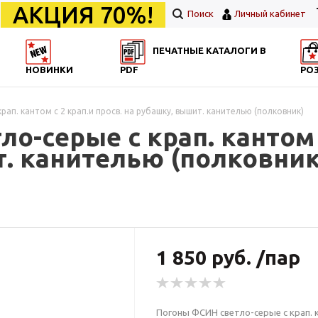
АКЦИЯ 70%!
Поиск
Личный кабинет
ПЕЧАТНЫЕ КАТАЛОГИ В
НОВИНКИ
PDF
РО
ап. кантом с 2 крап.и просв. на рубашку, вышит. канителью (полковник)
о-серые с крап. кантом с
т. канителью (полковник
1 850 руб. /пар
Погоны ФСИН светло-серые с крап. к