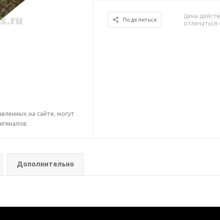
Цена действ
Поделиться
отличаться 
вленных на сайте, могут
игиналов.
Дополнительно