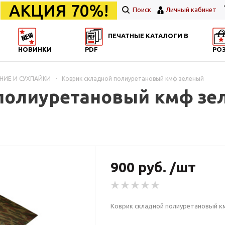
АКЦИЯ 70%!
Поиск
Личный кабинет
ПЕЧАТНЫЕ КАТАЛОГИ В
НОВИНКИ
PDF
РО
НИЕ И СУХПАЙКИ
-
Коврик складной полиуретановый кмф зеленый
полиуретановый кмф зе
900 руб. /шт
Коврик складной полиуретановый к