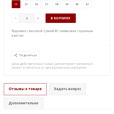
54
55
56
57
58
59
60
61
В КОРЗИНУ
Фуражка с высокой тульей ВС оливковая с красным
кантом
Поделиться
Цена действительна только для интернет-магазина и
может отличаться от цен в розничных магазинах
Отзывы о товаре
Задать вопрос
Дополнительно